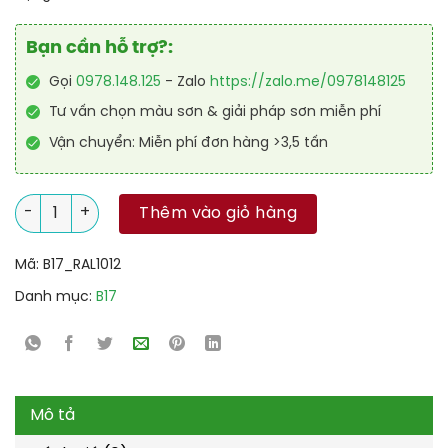
Bạn cần hỗ trợ?:
Gọi
0978.148.125
- Zalo
https://zalo.me/0978148125
Tư vấn chọn màu sơn & giải pháp sơn miễn phí
Vận chuyển: Miễn phí đơn hàng >3,5 tấn
Sơn sàn chống trơn trượt RAL RAFLOOR ANTI-SLIP 1012 số lượn
Thêm vào giỏ hàng
Mã:
B17_RAL1012
Danh mục:
B17
Mô tả