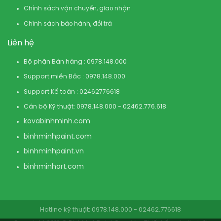
Chính sách vận chuyển, giao nhận
Chính sách bảo hành, đổi trả
Liên hệ
Bộ phận Bán hàng : 0978.148.000
Support miền Bắc : 0978.148.000
Support Kế toán : 02462776618
Cán bộ Kỹ thuật: 0978.148.000 - 02462.776.618
kovabinhminh.com
binhminhpaint.com
binhminhpaint.vn
binhminhart.com
Hotline kỹ thuật: 0978.148.000 - 02462.776618