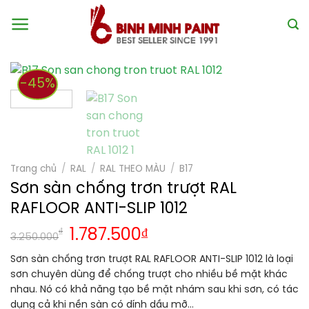
Skip
to
content
-45%
Trang chủ
/
RAL
/
RAL THEO MÀU
/
B17
Sơn sàn chống trơn trượt RAL
RAFLOOR ANTI-SLIP 1012
₫
1.787.500
₫
3.250.000
Sơn sàn chống trơn trượt RAL RAFLOOR ANTI-SLIP 1012 là loại
sơn chuyên dùng để chống trượt cho nhiều bề mặt khác
nhau. Nó có khả năng tạo bề mặt nhám sau khi sơn, có tác
dụng cả khi nền sàn có dính dầu mỡ…