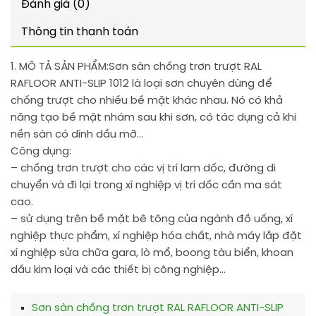
Đánh giá (0)
Thông tin thanh toán
1. MÔ TẢ SẢN PHẨM:
Sơn sàn chống trơn trượt RAL
RAFLOOR ANTI-SLIP 1012 là loại sơn chuyên dùng để
chống trượt cho nhiều bề mặt khác nhau. Nó có khả
năng tạo bề mặt nhám sau khi sơn, có tác dụng cả khi
nền sàn có dính dầu mỡ…
Công dụng:
– chống trơn trượt cho các vị trí lam dốc, đường di
chuyển và đi lại trong xí nghiệp vị trí dốc cần ma sát
cao.
– sử dụng trên bề mặt bê tông của ngành đồ uống, xí
nghiệp thực phẩm, xí nghiệp hóa chất, nhà máy lắp đặt
xí nghiệp sửa chữa gara, lò mổ, boong tàu biển, khoan
dầu kim loại và các thiết bị công nghiệp…
Sơn sàn chống trơn trượt RAL RAFLOOR ANTI-SLIP