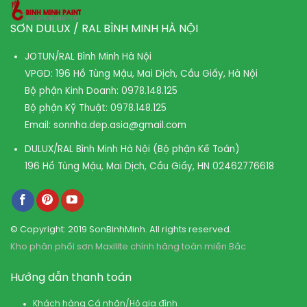
SƠN DULUX / RAL BÌNH MINH HÀ NỘI
JOTUN/RAL Bình Minh Hà Nội
VPGD: 196 Hồ Tùng Mậu, Mai Dịch, Cầu Giấy, Hà Nội
Bộ phận Kinh Doanh:
0978.148.125
Bộ phận Kỹ Thuật:
0978.148.125
Email:
sonnha.dep.asia@gmail.com
DULUX/RAL Bình Minh Hà Nội (Bộ phận Kế Toán)
196 Hồ Tùng Mậu, Mai Dịch, Cầu Giấy, HN
02462776618
© Copyright: 2019 SonBinhMinh. All rights reserved.
Kho phân phối sơn Maxilite chính hãng toàn miền Bắc
Hướng dẫn thanh toán
Khách hàng Cá nhân/Hộ gia đình