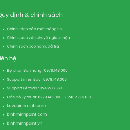
Quy định & chính sách
Chính sách bảo mật thông tin
Chính sách vận chuyển, giao nhận
Chính sách bảo hành, đổi trả
Liên hệ
Bộ phận Bán hàng : 0978.148.000
Support miền Bắc : 0978.148.000
Support Kế toán : 02462776618
Cán bộ Kỹ thuật: 0978.148.000 - 02462.776.618
kovabinhminh.com
binhminhpaint.com
binhminhpaint.vn