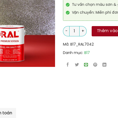
Tư vấn chọn màu sơn & g
Vận chuyển: Miễn phí đơ
Sơn sàn chống trơn trượt RAL
Thêm vào
Mã:
B17_RAL7042
Danh mục:
B17
h toán