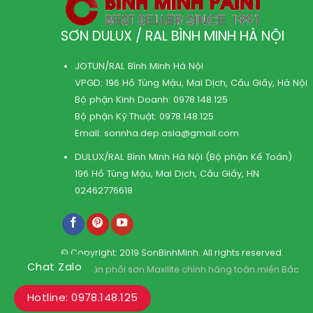
SƠN DULUX / RAL BÌNH MINH HÀ NỘI
JOTUN/RAL Bình Minh Hà Nội
VPGD: 196 Hồ Tùng Mậu, Mai Dịch, Cầu Giấy, Hà Nội
Bộ phận Kinh Doanh:
0978.148.125
Bộ phận Kỹ Thuật:
0978.148.125
Email:
sonnha.dep.asia@gmail.com
DULUX/RAL Bình Minh Hà Nội (Bộ phận Kế Toán)
196 Hồ Tùng Mậu, Mai Dịch, Cầu Giấy, HN
02462776618
© Copyright: 2019 SonBinhMinh. All rights reserved.
Chat Zalo
Kho phân phối sơn Maxilite chính hãng toàn miền Bắc
Hotline: 0978.148.125