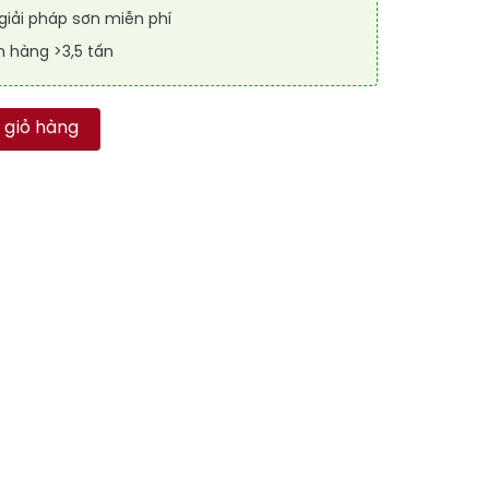
iải pháp sơn miễn phí
n hàng >3,5 tấn
 RAFLOOR ANTI-SLIP 7042 số lượng
 giỏ hàng