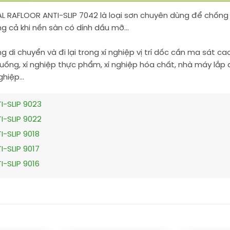
AL RAFLOOR ANTI-SLIP 7042 là loại sơn chuyên dùng để chống
g cả khi nền sàn có dính dầu mỡ…
g di chuyển và đi lại trong xí nghiệp vị trí dốc cần ma sát cao
ống, xí nghiệp thực phẩm, xí nghiệp hóa chất, nhà máy lắp 
nghiệp…
I-SLIP 9023
I-SLIP 9022
-SLIP 9018
-SLIP 9017
-SLIP 9016