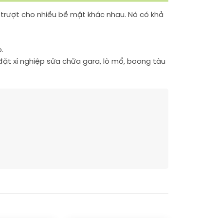
 trượt cho nhiều bề mặt khác nhau. Nó có khả
.
đặt xí nghiệp sửa chữa gara, lò mổ, boong tàu