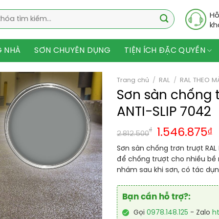
Hỗ
kh
G NHÀ
SƠN CHUYÊN DỤNG
TIỆN ÍCH ĐẶC QUYỀN
Trang chủ
/
RAL
/
RAL THEO M
Sơn sàn chống 
ANTI-SLIP 7042
₫
1.546.875
₫
2.812.500
Sơn sàn chống trơn trượt RAL
để chống trượt cho nhiều bề
nhám sau khi sơn, có tác dụ
Bạn cần hỗ trợ?:
Gọi
0978.148.125
- Zalo
h