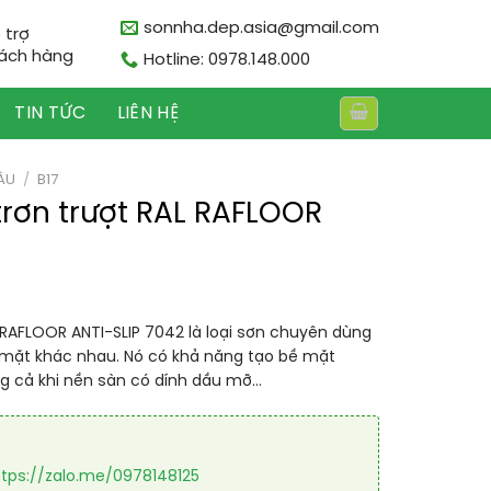
sonnha.dep.asia@gmail.com
 trợ
ách hàng
Hotline: 0978.148.000
TIN TỨC
LIÊN HỆ
ÀU
/
B17
trơn trượt RAL RAFLOOR
 RAFLOOR ANTI-SLIP 7042 là loại sơn chuyên dùng
 mặt khác nhau. Nó có khả năng tạo bề mặt
ng cả khi nền sàn có dính dầu mỡ…
ttps://zalo.me/0978148125