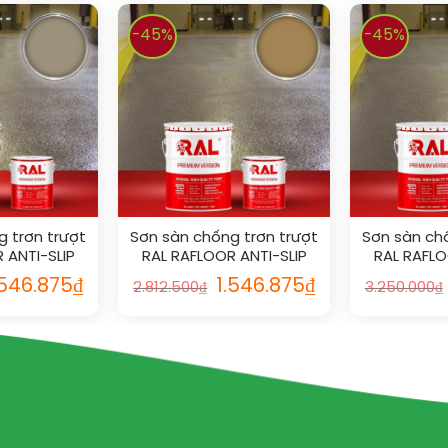
-45%
-45%
 trơn trượt
Sơn sàn chống trơn trượt
Sơn sàn ch
 ANTI-SLIP
RAL RAFLOOR ANTI-SLIP
RAL RAFLO
9
1011
.546.875
₫
1.546.875
₫
2.812.500
₫
3.250.000
₫