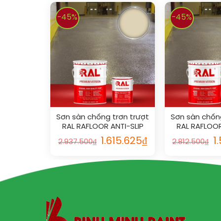
-45%
-45%
Sơn sàn chống trơn trượt
Sơn sàn chống
RAL RAFLOOR ANTI-SLIP
RAL RAFLOOR
1015
101
1.615.625
₫
1
2.937.500
₫
2.812.500
₫