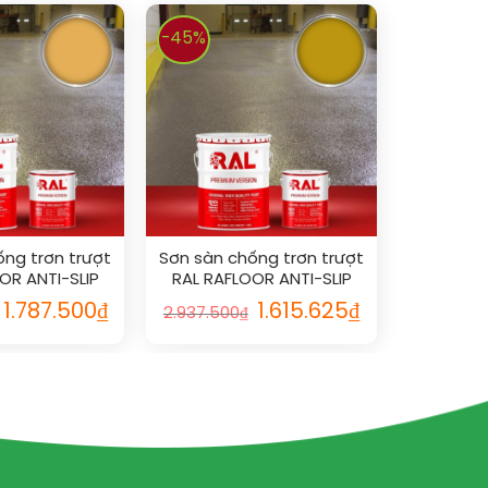
-45%
ống trơn trượt
Sơn sàn chống trơn trượt
OR ANTI-SLIP
RAL RAFLOOR ANTI-SLIP
1017
1005
1.787.500
₫
1.615.625
₫
2.937.500
₫