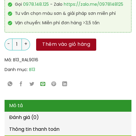
Gọi
0978.148.125
- Zalo
https://zalo.me/0978148125
Tư vấn chọn màu sơn & giải pháp sơn miễn phí
Vận chuyển: Miễn phí đơn hàng >3,5 tấn
Sơn sàn kháng hóa chất RAL RAFLOOR ANTI-CHEM 9016 số lư
Thêm vào giỏ hàng
Mã:
B13_RAL9016
Danh mục:
B13
Mô tả
Đánh giá (0)
Thông tin thanh toán