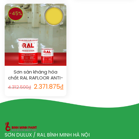
-45%
Sơn sàn kháng hóa
chất RAL RAFLOOR ANTI-
CHEM 1018
2.371.875
₫
4.312.500
₫
SƠN DULUX / RAL BÌNH MINH HÀ NỘI