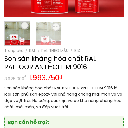
Trang chủ
/
RAL
/
RAL THEO MÀU
/
B13
Sơn sàn kháng hóa chất RAL
RAFLOOR ANTI-CHEM 9016
₫
1.993.750
₫
3.625.000
Sơn sàn kháng hóa chất RAL RAFLOOR ANTI-CHEM 9016 là
loại sơn phủ sàn epoxy với khả năng chống mài mòn và va
đập vượt trội. Nó cứng, dai, mịn và có khả năng chống hóa
chất, mài mòn, va đập vượt trội.
Bạn cần hỗ trợ?: