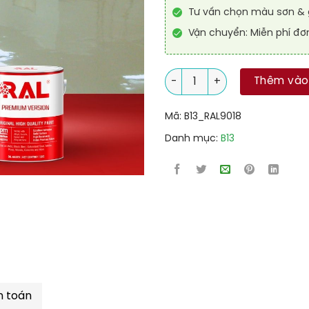
Tư vấn chọn màu sơn & g
Vận chuyển: Miễn phí đơ
Sơn sàn kháng hóa chất RAL
Thêm vào
Mã:
B13_RAL9018
Danh mục:
B13
h toán