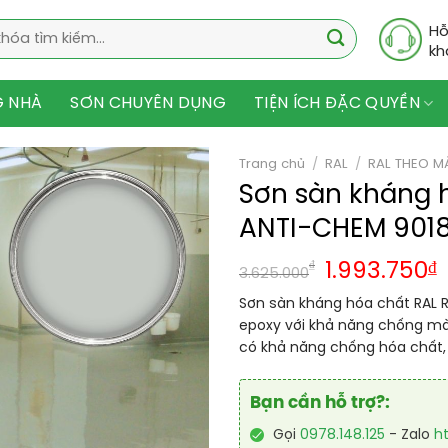
Hỗ
kh
G NHÀ
SƠN CHUYÊN DỤNG
TIỆN ÍCH ĐẶC QUYỀN
Trang chủ
/
RAL
/
RAL THEO M
Sơn sàn kháng 
ANTI-CHEM 901
₫
1.993.750
₫
3.625.000
Sơn sàn kháng hóa chất RAL R
epoxy với khả năng chống mài
có khả năng chống hóa chất, 
Bạn cần hỗ trợ?:
Gọi
0978.148.125
- Zalo
h