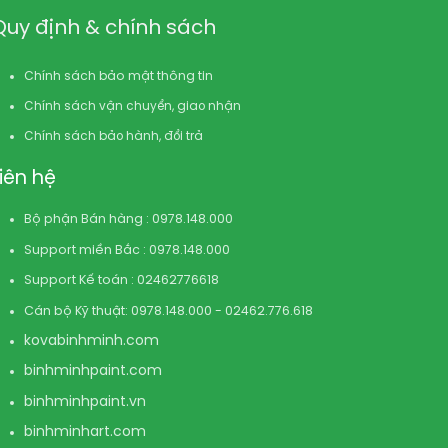
Quy định & chính sách
Chính sách bảo mật thông tin
Chính sách vận chuyển, giao nhận
Chính sách bảo hành, đổi trả
Liên hệ
Bộ phận Bán hàng : 0978.148.000
Support miền Bắc : 0978.148.000
Support Kế toán : 02462776618
Cán bộ Kỹ thuật: 0978.148.000 - 02462.776.618
kovabinhminh.com
binhminhpaint.com
binhminhpaint.vn
binhminhart.com