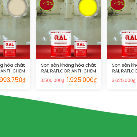
-45%
-45%
ng hóa chất
Sơn sàn kháng hóa chất
Sơn sàn kh
 ANTI-CHEM
RAL RAFLOOR ANTI-CHEM
RAL RAFLO
5
1026
1
.993.750
₫
1.925.000
₫
3.500.000
₫
3.625.000
₫