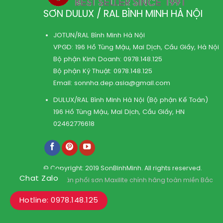
SƠN DULUX / RAL BÌNH MINH HÀ NỘI
JOTUN/RAL Bình Minh Hà Nội
VPGD: 196 Hồ Tùng Mậu, Mai Dịch, Cầu Giấy, Hà Nội
Bộ phận Kinh Doanh:
0978.148.125
Bộ phận Kỹ Thuật:
0978.148.125
Email:
sonnha.dep.asia@gmail.com
DULUX/RAL Bình Minh Hà Nội (Bộ phận Kế Toán)
196 Hồ Tùng Mậu, Mai Dịch, Cầu Giấy, HN
02462776618
© Copyright: 2019 SonBinhMinh. All rights reserved.
Chat Zalo
Kho phân phối sơn Maxilite chính hãng toàn miền Bắc
Hotline: 0978.148.125