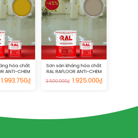
-45%
áng hóa chất
Sơn sàn kháng hóa chất
OR ANTI-CHEM
RAL RAFLOOR ANTI-CHEM
005
1019
1.993.750
₫
1.925.000
₫
3.500.000
₫