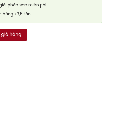
iải pháp sơn miễn phí
n hàng >3,5 tấn
 RAFLOOR ANTI-CHEM 9018 số lượng
 giỏ hàng