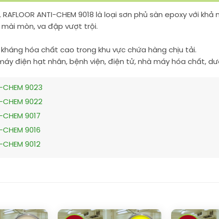
 RAFLOOR ANTI-CHEM 9018 là loại sơn phủ sàn epoxy với khả 
 mài mòn, va đập vượt trội.
 kháng hóa chất cao trong khu vực chứa hàng chịu tải.
áy điện hạt nhân, bệnh viện, điện tử, nhà máy hóa chất, dư
I-CHEM 9023
I-CHEM 9022
I-CHEM 9017
I-CHEM 9016
I-CHEM 9012