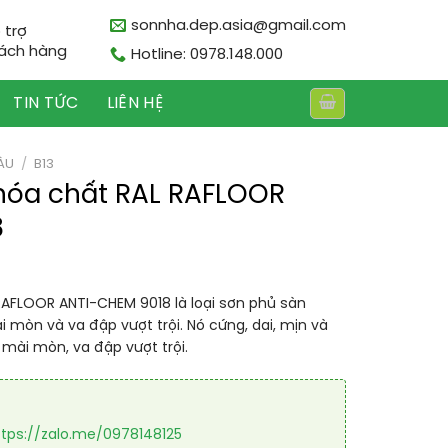
sonnha.dep.asia@gmail.com
 trợ
ách hàng
Hotline: 0978.148.000
TIN TỨC
LIÊN HỆ
ÀU
/
B13
hóa chất RAL RAFLOOR
8
AFLOOR ANTI-CHEM 9018 là loại sơn phủ sàn
 mòn và va đập vượt trội. Nó cứng, dai, mịn và
mài mòn, va đập vượt trội.
ttps://zalo.me/0978148125