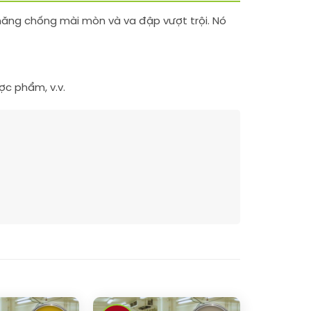
năng chống mài mòn và va đập vượt trội. Nó
ợc phẩm, v.v.