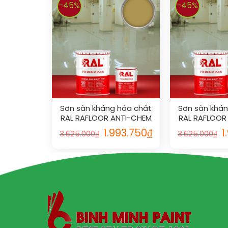
-45%
-45%
Sơn sàn kháng hóa chất
Sơn sàn khá
RAL RAFLOOR ANTI-CHEM
RAL RAFLOOR
1024
101
1.993.750
₫
1
3.625.000
₫
3.625.000
₫