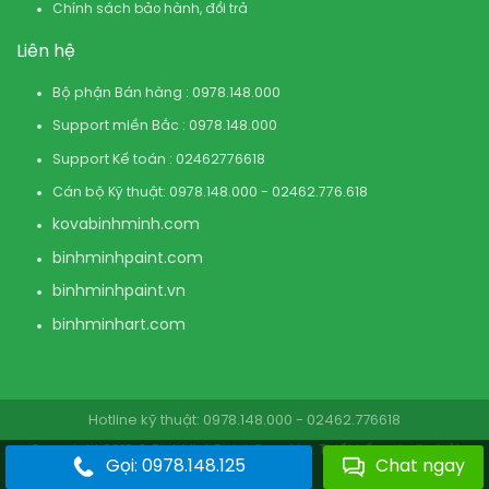
Chính sách bảo hành, đổi trả
Liên hệ
Bộ phận Bán hàng : 0978.148.000
Support miền Bắc : 0978.148.000
Support Kế toán : 02462776618
Cán bộ Kỹ thuật: 0978.148.000 - 02462.776.618
kovabinhminh.com
binhminhpaint.com
binhminhpaint.vn
binhminhart.com
Hotline kỹ thuật: 0978.148.000 - 02462.776618
Copyright 2019 © BinhMinhPaint.Com.Vn . Thiết kế website bởi
Gọi: 0978.148.125
Chat ngay
BinhMinhPaint.Com