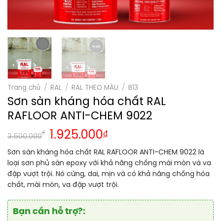
Trang chủ
/
RAL
/
RAL THEO MÀU
/
B13
Sơn sàn kháng hóa chất RAL
RAFLOOR ANTI-CHEM 9022
₫
1.925.000
₫
3.500.000
Sơn sàn kháng hóa chất RAL RAFLOOR ANTI-CHEM 9022 là
loại sơn phủ sàn epoxy với khả năng chống mài mòn và va
đập vượt trội. Nó cứng, dai, mịn và có khả năng chống hóa
chất, mài mòn, va đập vượt trội.
Bạn cần hỗ trợ?: