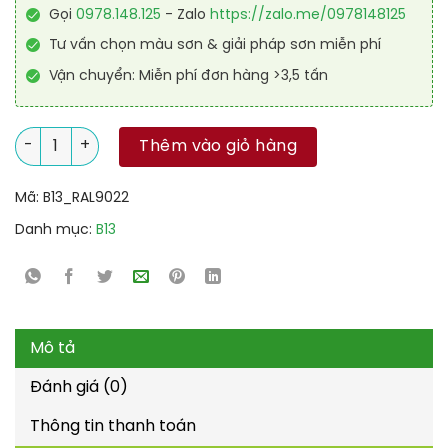
Gọi
0978.148.125
- Zalo
https://zalo.me/0978148125
Tư vấn chọn màu sơn & giải pháp sơn miễn phí
Vận chuyển: Miễn phí đơn hàng >3,5 tấn
Sơn sàn kháng hóa chất RAL RAFLOOR ANTI-CHEM 9022 số l
Thêm vào giỏ hàng
Mã:
B13_RAL9022
Danh mục:
B13
Mô tả
Đánh giá (0)
Thông tin thanh toán