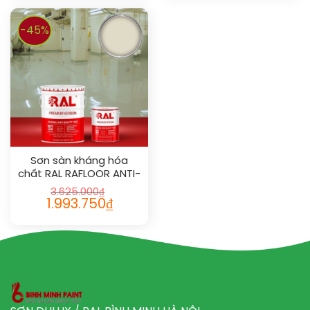
-45%
Sơn sàn kháng hóa
chất RAL RAFLOOR ANTI-
CHEM 1013
3.625.000
₫
1.993.750
₫