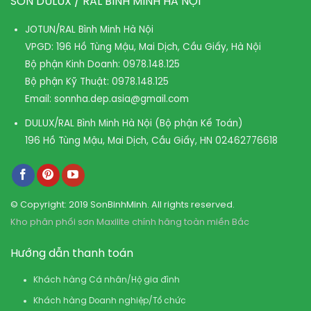
SƠN DULUX / RAL BÌNH MINH HÀ NỘI
JOTUN/RAL Bình Minh Hà Nội
VPGD: 196 Hồ Tùng Mậu, Mai Dịch, Cầu Giấy, Hà Nội
Bộ phận Kinh Doanh:
0978.148.125
Bộ phận Kỹ Thuật:
0978.148.125
Email:
sonnha.dep.asia@gmail.com
DULUX/RAL Bình Minh Hà Nội (Bộ phận Kế Toán)
196 Hồ Tùng Mậu, Mai Dịch, Cầu Giấy, HN
02462776618
© Copyright: 2019 SonBinhMinh. All rights reserved.
Kho phân phối sơn Maxilite chính hãng toàn miền Bắc
Hướng dẫn thanh toán
Khách hàng Cá nhân/Hộ gia đình
Khách hàng Doanh nghiệp/Tổ chức