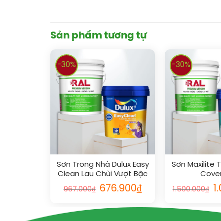
Sản phẩm tương tự
-30%
-30%
Sơn Trong Nhà Dulux Easy
Sơn Maxilite 
Clean Lau Chùi Vượt Bậc
Cover
Bóng 5L
676.900
₫
1
967.000
₫
1.500.000
₫