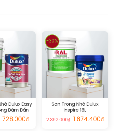
-30%
Nhà Dulux Easy
Sơn Trong Nhà Dulux
ống Bám Bẩn
Inspire 18L
ờ 5L
728.000
₫
1.674.400
₫
2.392.000
₫