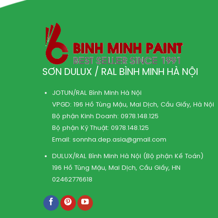
SƠN DULUX / RAL BÌNH MINH HÀ NỘI
JOTUN/RAL Bình Minh Hà Nội
VPGD: 196 Hồ Tùng Mậu, Mai Dịch, Cầu Giấy, Hà Nội
Bộ phận Kinh Doanh:
0978.148.125
Bộ phận Kỹ Thuật:
0978.148.125
Email:
sonnha.dep.asia@gmail.com
DULUX/RAL Bình Minh Hà Nội (Bộ phận Kế Toán)
196 Hồ Tùng Mậu, Mai Dịch, Cầu Giấy, HN
02462776618