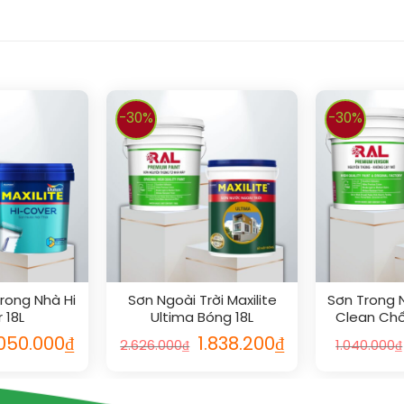
-30%
-30%
Trong Nhà Hi
Sơn Ngoài Trời Maxilite
Sơn Trong 
 18L
Ultima Bóng 18L
Clean Ch
M
.050.000
₫
1.838.200
₫
2.626.000
₫
1.040.000
₫