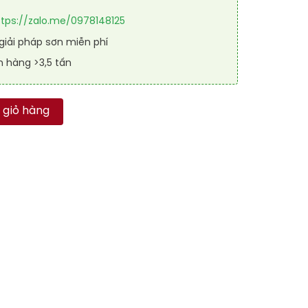
ttps://zalo.me/0978148125
iải pháp sơn miễn phí
n hàng >3,5 tấn
 RAL RAFLOOR SHIELD 7009 số lượng
 giỏ hàng