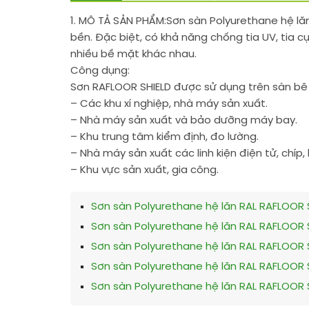
1. MÔ TẢ SẢN PHẨM:
Sơn sàn Polyurethane hệ lă
bền. Đặc biệt, có khả năng chống tia UV, tia c
nhiều bề mặt khác nhau.
Công dụng:
Sơn RAFLOOR SHIELD được sử dụng trên sàn bê 
– Các khu xí nghiệp, nhà máy sản xuất.
– Nhà máy sản xuất và bảo dưỡng máy bay.
– Khu trung tâm kiểm định, đo lường.
– Nhà máy sản xuất các linh kiện điện tử, chíp
– Khu vực sản xuất, gia công.
Sơn sàn Polyurethane hệ lăn RAL RAFLOOR 
Sơn sàn Polyurethane hệ lăn RAL RAFLOOR 
Sơn sàn Polyurethane hệ lăn RAL RAFLOOR 
Sơn sàn Polyurethane hệ lăn RAL RAFLOOR 
Sơn sàn Polyurethane hệ lăn RAL RAFLOOR 