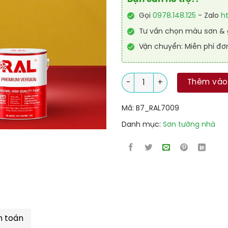
Gọi
0978.148.125
- Zalo
h
Tư vấn chọn màu sơn & g
Vận chuyển: Miễn phí đơ
Sơn sàn Polyurethane hệ lăn
Thêm vào
Mã:
B7_RAL7009
Danh mục:
Sơn tường nhà
h toán