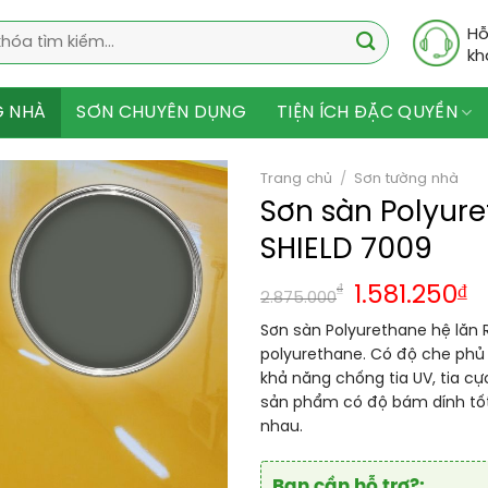
Hỗ
kh
G NHÀ
SƠN CHUYÊN DỤNG
TIỆN ÍCH ĐẶC QUYỀN
Trang chủ
/
Sơn tường nhà
Sơn sàn Polyur
SHIELD 7009
₫
1.581.250
₫
2.875.000
Sơn sàn Polyurethane hệ lăn 
polyurethane. Có độ che phủ 
khả năng chống tia UV, tia cực
sản phẩm có độ bám dính tốt
nhau.
Bạn cần hỗ trợ?: