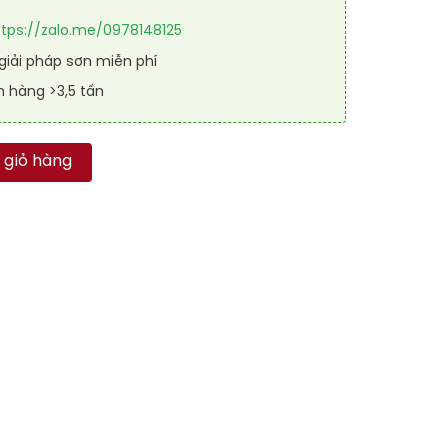
ttps://zalo.me/0978148125
iải pháp sơn miễn phí
n hàng >3,5 tấn
 RAL RAFLOOR SHIELD 7037 số lượng
 giỏ hàng