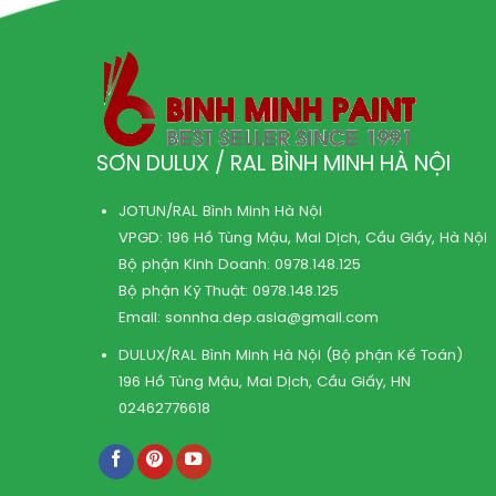
SƠN DULUX / RAL BÌNH MINH HÀ NỘI
JOTUN/RAL Bình Minh Hà Nội
VPGD: 196 Hồ Tùng Mậu, Mai Dịch, Cầu Giấy, Hà Nội
Bộ phận Kinh Doanh:
0978.148.125
Bộ phận Kỹ Thuật:
0978.148.125
Email:
sonnha.dep.asia@gmail.com
DULUX/RAL Bình Minh Hà Nội (Bộ phận Kế Toán)
196 Hồ Tùng Mậu, Mai Dịch, Cầu Giấy, HN
02462776618