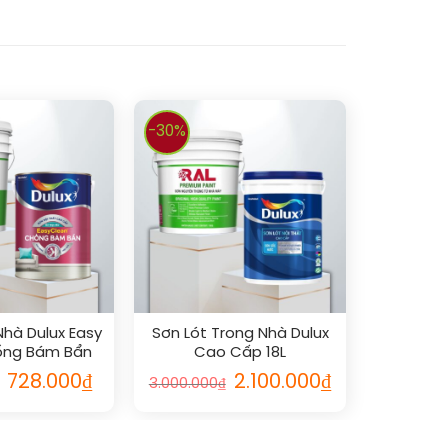
-30%
Nhà Dulux Easy
Sơn Lót Trong Nhà Dulux
ống Bám Bẩn
Cao Cấp 18L
ờ 5L
728.000
₫
2.100.000
₫
3.000.000
₫