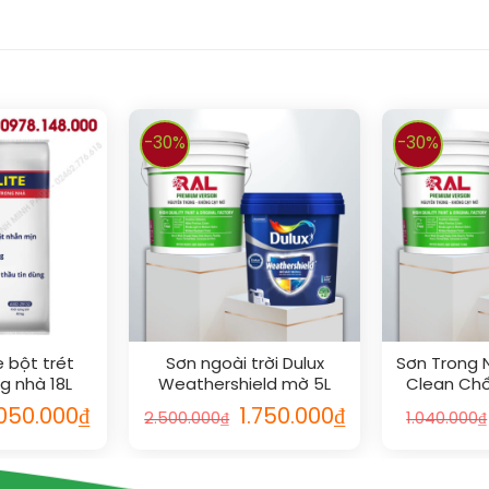
-30%
-30%
e bột trét
Sơn ngoài trời Dulux
Sơn Trong 
g nhà 18L
Weathershield mờ 5L
Clean Ch
M
.050.000
₫
1.750.000
₫
2.500.000
₫
1.040.000
₫