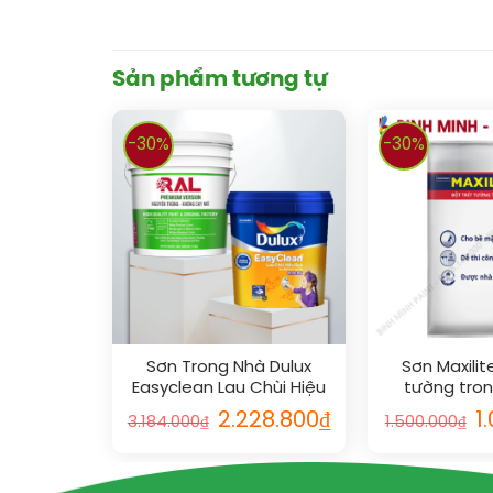
Sản phẩm tương tự
-30%
-30%
Sơn Trong Nhà Dulux
Sơn Maxilit
Easyclean Lau Chùi Hiệu
tường tron
Quả Bóng 18L
2.228.800
₫
1
3.184.000
₫
1.500.000
₫