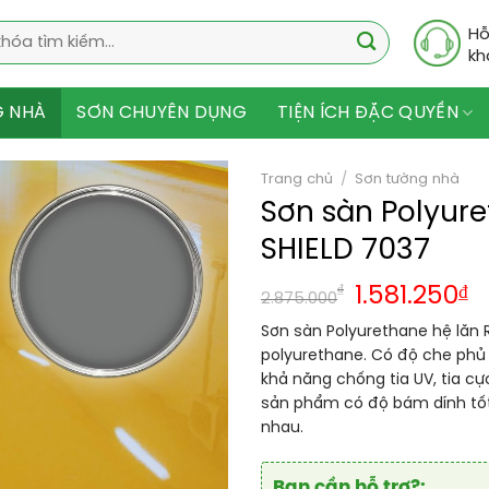
Hỗ
kh
G NHÀ
SƠN CHUYÊN DỤNG
TIỆN ÍCH ĐẶC QUYỀN
Trang chủ
/
Sơn tường nhà
Sơn sàn Polyur
SHIELD 7037
₫
1.581.250
₫
2.875.000
Sơn sàn Polyurethane hệ lăn 
polyurethane. Có độ che phủ 
khả năng chống tia UV, tia cực
sản phẩm có độ bám dính tốt
nhau.
Bạn cần hỗ trợ?: