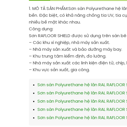
1. MÔ TẢ SẢN PHẨM:
Sơn sàn Polyurethane hệ lă
bền. Đặc biệt, có khả năng chống tia UV, tia c
nhiều bề mặt khác nhau.
Công dụng:
Sơn RAFLOOR SHIELD được sử dụng trên sàn bê 
– Các khu xí nghiệp, nhà máy sản xuất.
– Nhà máy sản xuất và bảo dưỡng máy bay.
– Khu trung tâm kiểm định, đo lường.
– Nhà máy sản xuất các linh kiện điện tử, chíp
– Khu vực sản xuất, gia công.
Sơn sàn Polyurethane hệ lăn RAL RAFLOOR 
Sơn sàn Polyurethane hệ lăn RAL RAFLOOR 
Sơn sàn Polyurethane hệ lăn RAL RAFLOOR 
Sơn sàn Polyurethane hệ lăn RAL RAFLOOR 
Sơn sàn Polyurethane hệ lăn RAL RAFLOOR 