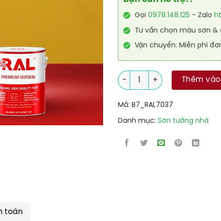
Gọi
0978.148.125
- Zalo
h
Tư vấn chọn màu sơn & g
Vận chuyển: Miễn phí đơ
Sơn sàn Polyurethane hệ lăn
Thêm vào
Mã:
B7_RAL7037
Danh mục:
Sơn tường nhà
h toán