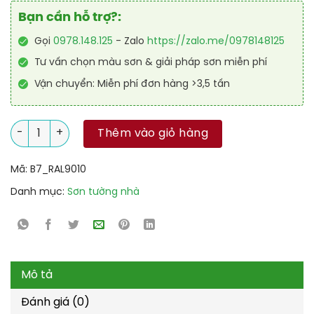
Bạn cần hỗ trợ?:
Gọi
0978.148.125
- Zalo
https://zalo.me/0978148125
Tư vấn chọn màu sơn & giải pháp sơn miễn phí
Vận chuyển: Miễn phí đơn hàng >3,5 tấn
Sơn sàn Polyurethane hệ lăn RAL RAFLOOR SHIELD 9010 số lư
Thêm vào giỏ hàng
Mã:
B7_RAL9010
Danh mục:
Sơn tường nhà
Mô tả
Đánh giá (0)