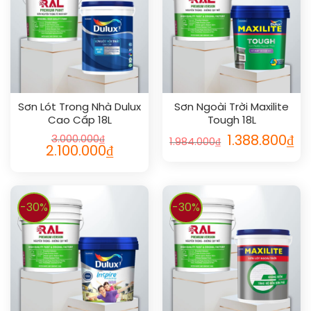
Sơn Lót Trong Nhà Dulux
Sơn Ngoài Trời Maxilite
Cao Cấp 18L
Tough 18L
3.000.000
₫
1.388.800
₫
1.984.000
₫
2.100.000
₫
-30%
-30%