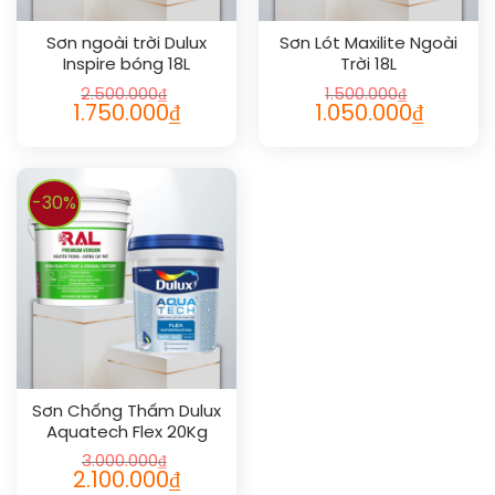
Sơn ngoài trời Dulux
Sơn Lót Maxilite Ngoài
Inspire bóng 18L
Trời 18L
2.500.000
₫
1.500.000
₫
1.750.000
₫
1.050.000
₫
-30%
Sơn Chống Thấm Dulux
Aquatech Flex 20Kg
3.000.000
₫
2.100.000
₫