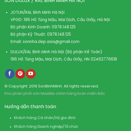
SƠN DULUX / RAL BÌNH MINH HÀ NỘI
JOTUN/RAL Bình Minh Hà Nội
VPGD: 196 Hồ Tùng Mậu, Mai Dịch, Cầu Giấy, Hà Nội
Bộ phận Kinh Doanh:
0978.148.125
Bộ phận Kỹ Thuật:
0978.148.125
Email:
sonnha.dep.asia@gmail.com
DULUX/RAL Bình Minh Hà Nội (Bộ phận Kế Toán)
196 Hồ Tùng Mậu, Mai Dịch, Cầu Giấy, HN
02462776618
© Copyright: 2019 SonBinhMinh. All rights reserved.
Kho phân phối sơn Maxilite chính hãng toàn miền Bắc
Hướng dẫn thanh toán
Khách hàng Cá nhân/Hộ gia đình
Khách hàng Doanh nghiệp/Tổ chức