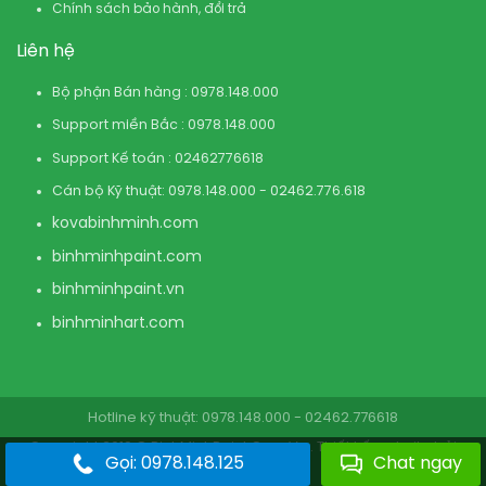
Chính sách bảo hành, đổi trả
Liên hệ
Bộ phận Bán hàng : 0978.148.000
Support miền Bắc : 0978.148.000
Support Kế toán : 02462776618
Cán bộ Kỹ thuật: 0978.148.000 - 02462.776.618
kovabinhminh.com
binhminhpaint.com
binhminhpaint.vn
binhminhart.com
Hotline kỹ thuật: 0978.148.000 - 02462.776618
Copyright 2019 © BinhMinhPaint.Com.Vn . Thiết kế website bởi
Gọi: 0978.148.125
Chat ngay
BinhMinhPaint.Com