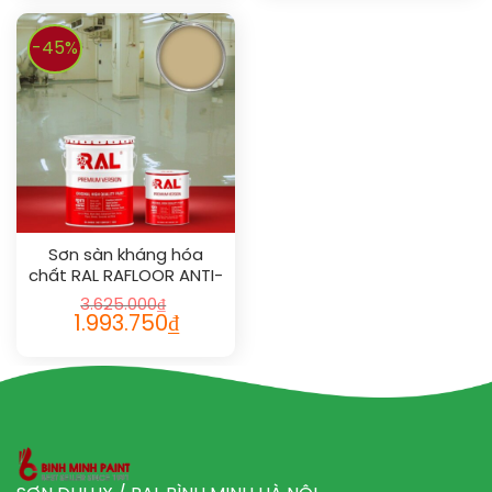
-45%
Sơn sàn kháng hóa
chất RAL RAFLOOR ANTI-
CHEM 1001
3.625.000
₫
1.993.750
₫