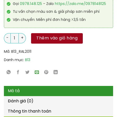
Gọi
0978.148.125
- Zalo
https://zalo.me/0978148125
Tư vấn chọn màu sơn & giải pháp sơn miễn phí
Vận chuyển: Miễn phí đơn hàng >3,5 tấn
Sơn sàn kháng hóa chất RAL RAFLOOR ANTI-CHEM 2011 số lư
Thêm vào giỏ hàng
Mã:
B13_RAL2011
Danh mục:
B13
Mô tả
Đánh giá (0)
Thông tin thanh toán