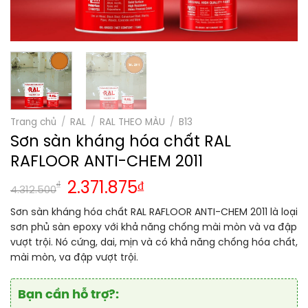
Trang chủ
/
RAL
/
RAL THEO MÀU
/
B13
Sơn sàn kháng hóa chất RAL
RAFLOOR ANTI-CHEM 2011
₫
2.371.875
₫
4.312.500
Sơn sàn kháng hóa chất RAL RAFLOOR ANTI-CHEM 2011 là loại
sơn phủ sàn epoxy với khả năng chống mài mòn và va đập
vượt trội. Nó cứng, dai, mịn và có khả năng chống hóa chất,
mài mòn, va đập vượt trội.
Bạn cần hỗ trợ?: