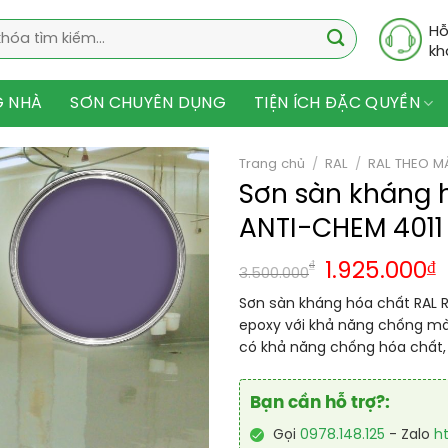
Hỗ
kh
G NHÀ
SƠN CHUYÊN DỤNG
TIỆN ÍCH ĐẶC QUYỀN
Trang chủ
/
RAL
/
RAL THEO M
Sơn sàn kháng 
ANTI-CHEM 4011
₫
1.925.000
₫
3.500.000
Sơn sàn kháng hóa chất RAL R
epoxy với khả năng chống mài
có khả năng chống hóa chất, 
Bạn cần hỗ trợ?:
Gọi
0978.148.125
- Zalo
h