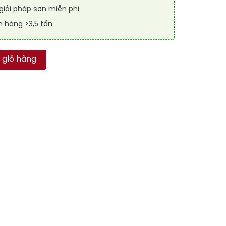
iải pháp sơn miễn phí
n hàng >3,5 tấn
 RAFLOOR ANTI-CHEM 4011 số lượng
 giỏ hàng