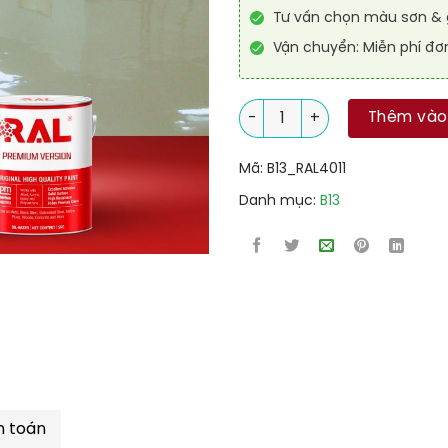
Tư vấn chọn màu sơn & g
Vận chuyển: Miễn phí đơ
Sơn sàn kháng hóa chất RAL
Thêm vào
Mã:
B13_RAL4011
Danh mục:
B13
h toán