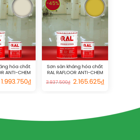
-45%
áng hóa chất
Sơn sàn kháng hóa chất
OR ANTI-CHEM
RAL RAFLOOR ANTI-CHEM
1013
1012
1.993.750
₫
2.165.625
₫
3.937.500
₫