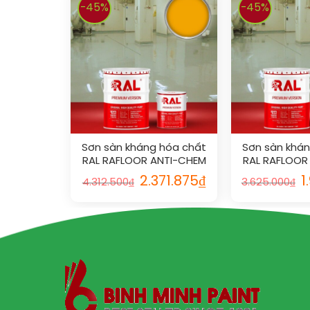
-45%
-45%
Sơn sàn kháng hóa chất
Sơn sàn khá
RAL RAFLOOR ANTI-CHEM
RAL RAFLOOR
1028
100
2.371.875
₫
1
4.312.500
₫
3.625.000
₫