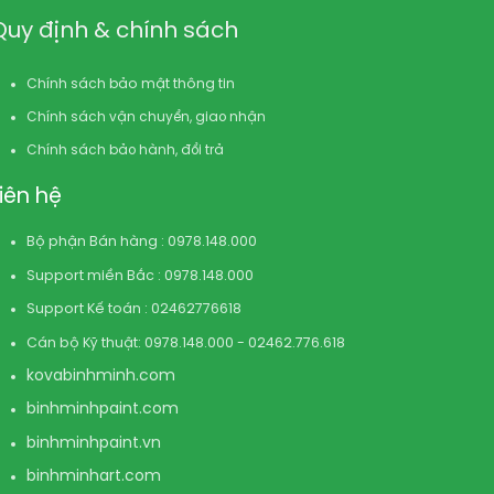
Quy định & chính sách
Chính sách bảo mật thông tin
Chính sách vận chuyển, giao nhận
Chính sách bảo hành, đổi trả
Liên hệ
Bộ phận Bán hàng : 0978.148.000
Support miền Bắc : 0978.148.000
Support Kế toán : 02462776618
Cán bộ Kỹ thuật: 0978.148.000 - 02462.776.618
kovabinhminh.com
binhminhpaint.com
binhminhpaint.vn
binhminhart.com