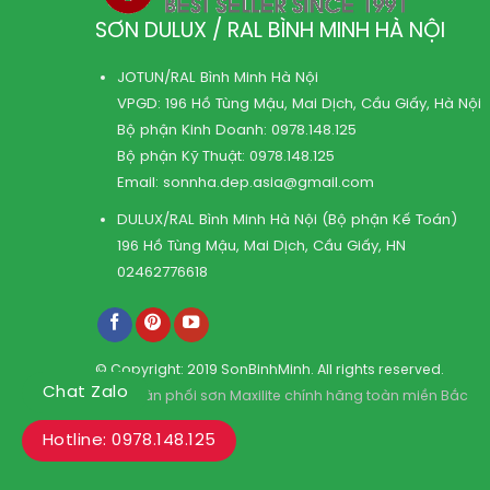
SƠN DULUX / RAL BÌNH MINH HÀ NỘI
JOTUN/RAL Bình Minh Hà Nội
VPGD: 196 Hồ Tùng Mậu, Mai Dịch, Cầu Giấy, Hà Nội
Bộ phận Kinh Doanh:
0978.148.125
Bộ phận Kỹ Thuật:
0978.148.125
Email:
sonnha.dep.asia@gmail.com
DULUX/RAL Bình Minh Hà Nội (Bộ phận Kế Toán)
196 Hồ Tùng Mậu, Mai Dịch, Cầu Giấy, HN
02462776618
© Copyright: 2019 SonBinhMinh. All rights reserved.
Chat Zalo
Kho phân phối sơn Maxilite chính hãng toàn miền Bắc
Hotline: 0978.148.125