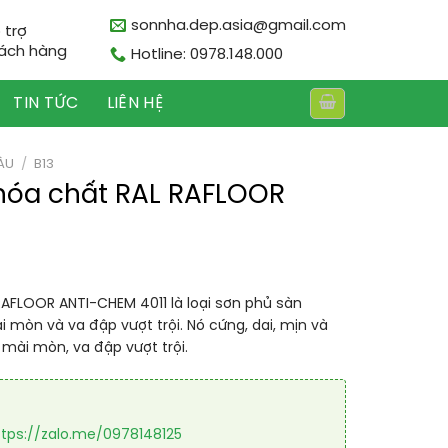
sonnha.dep.asia@gmail.com
 trợ
ách hàng
Hotline: 0978.148.000
TIN TỨC
LIÊN HỆ
ÀU
/
B13
hóa chất RAL RAFLOOR
AFLOOR ANTI-CHEM 4011 là loại sơn phủ sàn
 mòn và va đập vượt trội. Nó cứng, dai, mịn và
mài mòn, va đập vượt trội.
ttps://zalo.me/0978148125