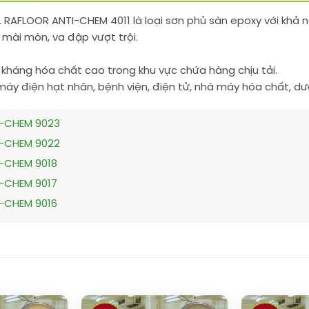
 RAFLOOR ANTI-CHEM 4011 là loại sơn phủ sàn epoxy với khả 
 mài mòn, va đập vượt trội.
 kháng hóa chất cao trong khu vực chứa hàng chịu tải.
áy điện hạt nhân, bệnh viện, điện tử, nhà máy hóa chất, dư
I-CHEM 9023
I-CHEM 9022
I-CHEM 9018
I-CHEM 9017
I-CHEM 9016