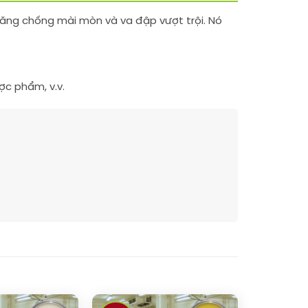
năng chống mài mòn và va đập vượt trội. Nó
ợc phẩm, v.v.