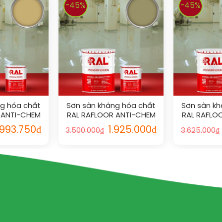
-45%
-45%
ng hóa chất
Sơn sàn kháng hóa chất
Sơn sàn kh
 ANTI-CHEM
RAL RAFLOOR ANTI-CHEM
RAL RAFLO
2
1020
.993.750
₫
1.925.000
₫
3.500.000
₫
3.625.000
₫