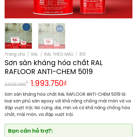
Trang chủ
/
RAL
/
RAL THEO MÀU
/
B13
Sơn sàn kháng hóa chất RAL
RAFLOOR ANTI-CHEM 5019
₫
1.993.750
₫
3.625.000
Sơn sàn kháng hóa chất RAL RAFLOOR ANTI-CHEM 5019 là
loại sơn phủ sàn epoxy với khả năng chống mài mòn và va
đập vượt trội. Nó cứng, dai, mịn và có khả năng chống hóa
chất, mài mòn, va đập vượt trội.
Bạn cần hỗ trợ?: