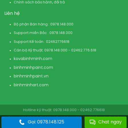
Chính sách bảo hành, đổi trả
Liên hệ
Bộ phận Bán hàng : 0978.148.000
Support miền Bắc : 0978.148.000
Support Kế toán : 02462776618
Cán bộ Kỹ thuật: 0978.148.000 - 02462.776.618
kovabinhminh.com
binhminhpaint.com
binhminhpaint.vn
binhminhart.com
Hotline kỹ thuật: 0978.148.000 - 02462.776618
Copyright 2019 © BinhMinhPaint.Com.Vn . Thiết kế website bởi
Gọi: 0978.148.125
Chat ngay
BinhMinhPaint.Com