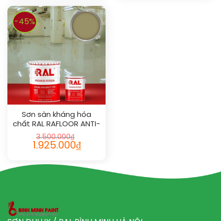
-45%
Sơn sàn kháng hóa
chất RAL RAFLOOR ANTI-
CHEM 1020
3.500.000
₫
1.925.000
₫