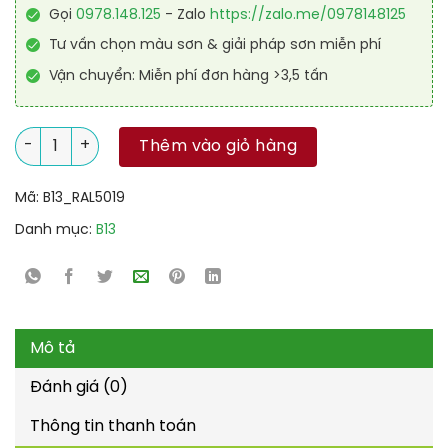
Gọi
0978.148.125
- Zalo
https://zalo.me/0978148125
Tư vấn chọn màu sơn & giải pháp sơn miễn phí
Vận chuyển: Miễn phí đơn hàng >3,5 tấn
Sơn sàn kháng hóa chất RAL RAFLOOR ANTI-CHEM 5019 số lư
Thêm vào giỏ hàng
Mã:
B13_RAL5019
Danh mục:
B13
Mô tả
Đánh giá (0)
Thông tin thanh toán