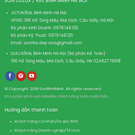
SƠN DULUX / RAL BÌNH MINH HÀ NỘI
JOTUN/RAL Bình Minh Hà Nội
VPGD: 196 Hồ Tùng Mậu, Mai Dịch, Cầu Giấy, Hà Nội
Bộ phận Kinh Doanh:
0978.148.125
Bộ phận Kỹ Thuật:
0978.148.125
Email:
sonnha.dep.asia@gmail.com
DULUX/RAL Bình Minh Hà Nội (Bộ phận Kế Toán)
196 Hồ Tùng Mậu, Mai Dịch, Cầu Giấy, HN
02462776618
© Copyright: 2019 SonBinhMinh. All rights reserved.
Kho phân phối sơn Maxilite chính hãng toàn miền Bắc
Hướng dẫn thanh toán
Khách hàng Cá nhân/Hộ gia đình
Khách hàng Doanh nghiệp/Tổ chức