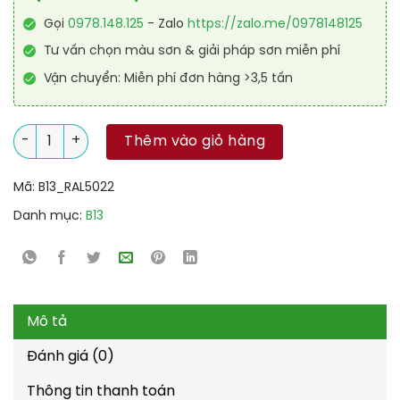
Gọi
0978.148.125
- Zalo
https://zalo.me/0978148125
Tư vấn chọn màu sơn & giải pháp sơn miễn phí
Vận chuyển: Miễn phí đơn hàng >3,5 tấn
Sơn sàn kháng hóa chất RAL RAFLOOR ANTI-CHEM 5022 số l
Thêm vào giỏ hàng
Mã:
B13_RAL5022
Danh mục:
B13
Mô tả
Đánh giá (0)
Thông tin thanh toán