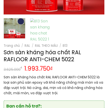
Trang chủ
/
RAL
/
RAL THEO MÀU
/
B13
Sơn sàn kháng hóa chất RAL
RAFLOOR ANTI-CHEM 5022
₫
1.993.750
₫
3.625.000
Sơn sàn kháng hóa chất RAL RAFLOOR ANTI-CHEM 5022 là
loại sơn phủ sàn epoxy với khả năng chống mài mòn và va
đập vượt trội. Nó cứng, dai, mịn và có khả năng chống hóa
chất, mài mòn, va đập vượt trội.
Bạn cần hỗ trợ?: