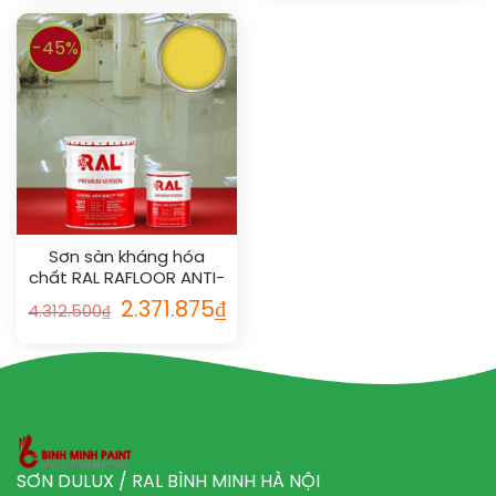
-45%
Sơn sàn kháng hóa
chất RAL RAFLOOR ANTI-
CHEM 1018
2.371.875
₫
4.312.500
₫
SƠN DULUX / RAL BÌNH MINH HÀ NỘI