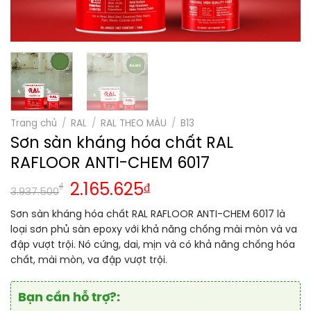
Trang chủ
/
RAL
/
RAL THEO MÀU
/
B13
Sơn sàn kháng hóa chất RAL
RAFLOOR ANTI-CHEM 6017
₫
2.165.625
₫
3.937.500
Sơn sàn kháng hóa chất RAL RAFLOOR ANTI-CHEM 6017 là
loại sơn phủ sàn epoxy với khả năng chống mài mòn và va
đập vượt trội. Nó cứng, dai, mịn và có khả năng chống hóa
chất, mài mòn, va đập vượt trội.
Bạn cần hỗ trợ?: