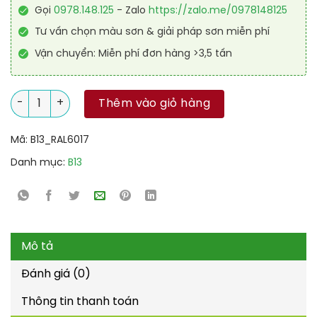
Gọi
0978.148.125
- Zalo
https://zalo.me/0978148125
Tư vấn chọn màu sơn & giải pháp sơn miễn phí
Vận chuyển: Miễn phí đơn hàng >3,5 tấn
Sơn sàn kháng hóa chất RAL RAFLOOR ANTI-CHEM 6017 số lư
Thêm vào giỏ hàng
Mã:
B13_RAL6017
Danh mục:
B13
Mô tả
Đánh giá (0)
Thông tin thanh toán