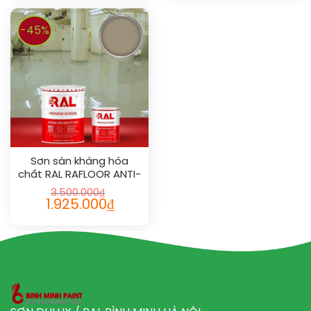
-45%
Sơn sàn kháng hóa
chất RAL RAFLOOR ANTI-
CHEM 1019
3.500.000
₫
1.925.000
₫