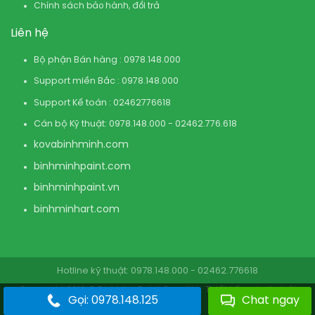
Chính sách bảo hành, đổi trả
Liên hệ
Bộ phận Bán hàng : 0978.148.000
Support miền Bắc : 0978.148.000
Support Kế toán : 02462776618
Cán bộ Kỹ thuật: 0978.148.000 - 02462.776.618
kovabinhminh.com
binhminhpaint.com
binhminhpaint.vn
binhminhart.com
Hotline kỹ thuật: 0978.148.000 - 02462.776618
Copyright 2019 © BinhMinhPaint.Com.Vn . Thiết kế website bởi
Gọi: 0978.148.125
Chat ngay
BinhMinhPaint.Com