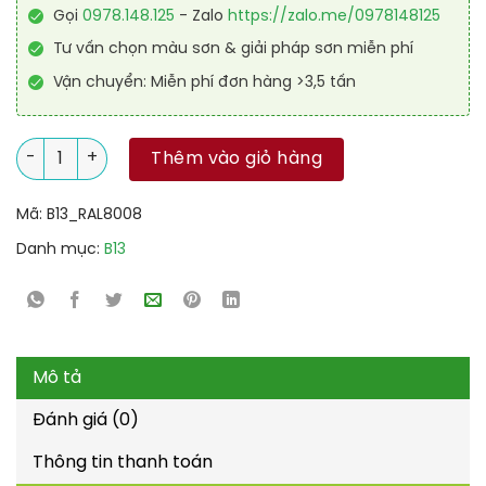
Gọi
0978.148.125
- Zalo
https://zalo.me/0978148125
Tư vấn chọn màu sơn & giải pháp sơn miễn phí
Vận chuyển: Miễn phí đơn hàng >3,5 tấn
Sơn sàn kháng hóa chất RAL RAFLOOR ANTI-CHEM 8008 số l
Thêm vào giỏ hàng
Mã:
B13_RAL8008
Danh mục:
B13
Mô tả
Đánh giá (0)
Thông tin thanh toán