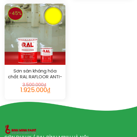
-45%
Sơn sàn kháng hóa
chất RAL RAFLOOR ANTI-
CHEM 1026
3.500.000
₫
1.925.000
₫