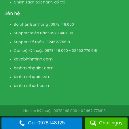
Chính sách bảo hành, đổi trả
Liên hệ
Bộ phận Bán hàng : 0978.148.000
Support miền Bắc : 0978.148.000
Support Kế toán : 02462776618
Cán bộ Kỹ thuật: 0978.148.000 - 02462.776.618
kovabinhminh.com
binhminhpaint.com
binhminhpaint.vn
binhminhart.com
Hotline kỹ thuật: 0978.148.000 - 02462.776618
Copyright 2019 © BinhMinhPaint.Com.Vn . Thiết kế website bởi
Gọi: 0978.148.125
Chat ngay
BinhMinhPaint.Com