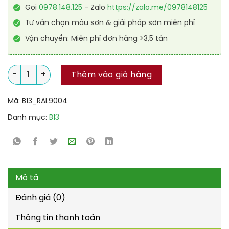
Gọi
0978.148.125
- Zalo
https://zalo.me/0978148125
Tư vấn chọn màu sơn & giải pháp sơn miễn phí
Vận chuyển: Miễn phí đơn hàng >3,5 tấn
Sơn sàn kháng hóa chất RAL RAFLOOR ANTI-CHEM 9004 số l
Thêm vào giỏ hàng
Mã:
B13_RAL9004
Danh mục:
B13
Mô tả
Đánh giá (0)
Thông tin thanh toán